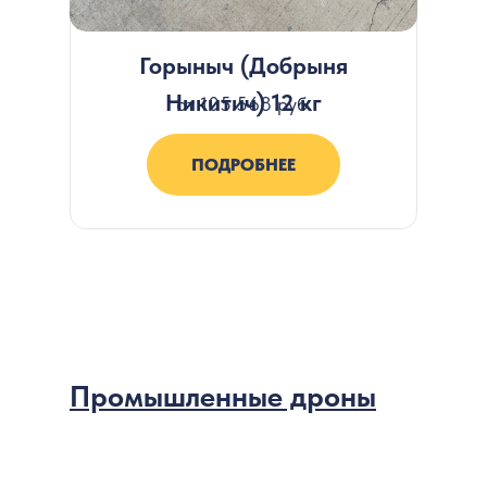
Горыныч (Добрыня
Никитич) 12 кг
от 105.568 руб.
ПОДРОБНЕЕ
Промышленные дроны